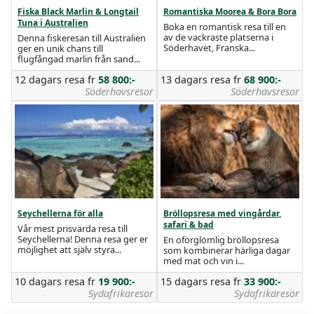
Fiska Black Marlin & Longtail
Romantiska Moorea & Bora Bora
Tuna i Australien
Boka en romantisk resa till en
av de vackraste platserna i
Denna fiskeresan till Australien
Söderhavet, Franska...
ger en unik chans till
flugfångad marlin från sand...
12 dagars resa
fr
58 800:-
13 dagars resa
fr
68 900:-
Söderhavsresor
Söderhavsresor
Seychellerna för alla
Bröllopsresa med vingårdar,
safari & bad
Vår mest prisvärda resa till
Seychellerna! Denna resa ger er
En oförglömlig bröllopsresa
möjlighet att själv styra...
som kombinerar härliga dagar
med mat och vin i...
10 dagars resa
fr
19 900:-
15 dagars resa
fr
33 900:-
Sydafrikaresor
Sydafrikaresor