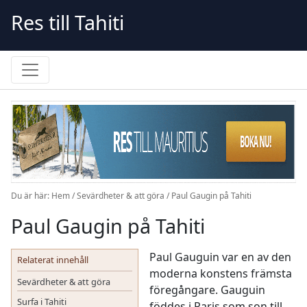
Skip
Res till Tahiti
to
content
Du är här:
Hem
/
Sevärdheter & att göra
/
Paul Gaugin på Tahiti
Paul Gaugin på Tahiti
Paul Gauguin var en av den
Relaterat innehåll
moderna konstens främsta
Sevärdheter & att göra
föregångare. Gauguin
Surfa i Tahiti
föddes i Paris som son till