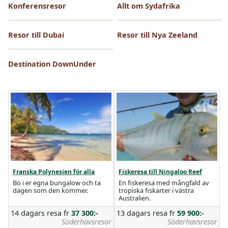
Konferensresor
Allt om Sydafrika
Resor till Dubai
Resor till Nya Zeeland
Destination DownUnder
Franska Polynesien för alla
Fiskeresa till Ningaloo Reef
Bo i er egna bungalow och ta
En fiskeresa med mångfald av
dagen som den kommer.
tropiska fiskarter i västra
Australien.
14 dagars resa
fr
37 300:-
13 dagars resa
fr
59 900:-
Söderhavsresor
Söderhavsresor