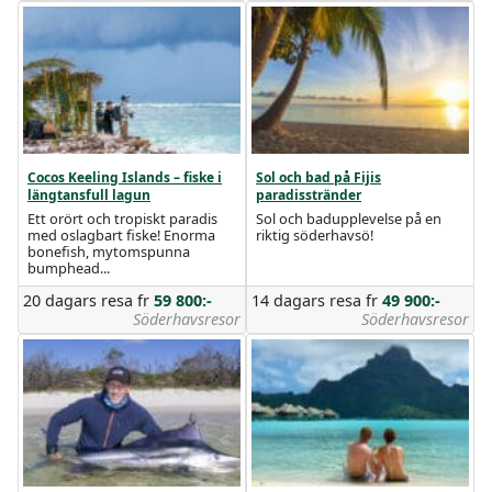
Cocos Keeling Islands – fiske i
Sol och bad på Fijis
längtansfull lagun
paradisstränder
Ett orört och tropiskt paradis
Sol och badupplevelse på en
med oslagbart fiske! Enorma
riktig söderhavsö!
bonefish, mytomspunna
bumphead...
20 dagars resa
fr
59 800:-
14 dagars resa
fr
49 900:-
Söderhavsresor
Söderhavsresor