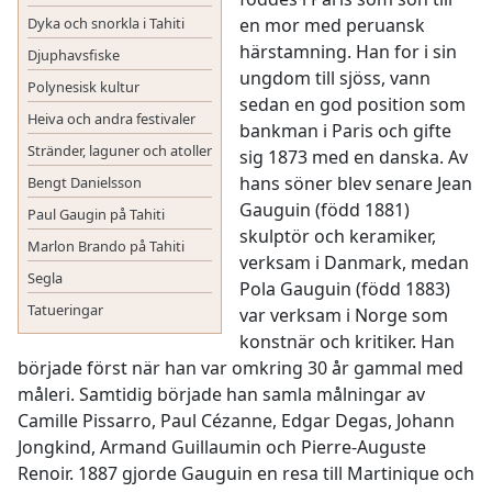
Dyka och snorkla i Tahiti
en mor med peruansk
härstamning. Han for i sin
Djuphavsfiske
ungdom till sjöss, vann
Polynesisk kultur
sedan en god position som
Heiva och andra festivaler
bankman i Paris och gifte
Stränder, laguner och atoller
sig 1873 med en danska. Av
hans söner blev senare Jean
Bengt Danielsson
Gauguin (född 1881)
Paul Gaugin på Tahiti
skulptör och keramiker,
Marlon Brando på Tahiti
verksam i Danmark, medan
Segla
Pola Gauguin (född 1883)
Tatueringar
var verksam i Norge som
konstnär och kritiker. Han
började först när han var omkring 30 år gammal med
måleri. Samtidig började han samla målningar av
Camille Pissarro, Paul Cézanne, Edgar Degas, Johann
Jongkind, Armand Guillaumin och Pierre-Auguste
Renoir. 1887 gjorde Gauguin en resa till Martinique och