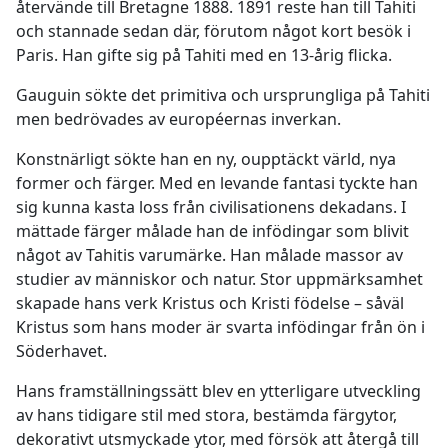
återvände till Bretagne 1888. 1891 reste han till Tahiti
och stannade sedan där, förutom något kort besök i
Paris. Han gifte sig på Tahiti med en 13-årig flicka.
Gauguin sökte det primitiva och ursprungliga på Tahiti
men bedrövades av européernas inverkan.
Konstnärligt sökte han en ny, oupptäckt värld, nya
former och färger. Med en levande fantasi tyckte han
sig kunna kasta loss från civilisationens dekadans. I
mättade färger målade han de infödingar som blivit
något av Tahitis varumärke. Han målade massor av
studier av människor och natur. Stor uppmärksamhet
skapade hans verk Kristus och Kristi födelse – såväl
Kristus som hans moder är svarta infödingar från ön i
Söderhavet.
Hans framställningssätt blev en ytterligare utveckling
av hans tidigare stil med stora, bestämda färgytor,
dekorativt utsmyckade ytor, med försök att återgå till