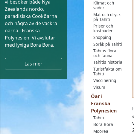
vi besöker både Nya
Klimat och
väder
Zeealands nordö,
Mat och dryck
paradisiska Cooköarna
på Tahiti
och några av de vackra
Priser och
öarna i Franska
kostnader
Polynesien. Vi avslutar
Shopping
Språk på Tahiti
med lyxiga Bora Bora.
Tahitis flora
och fauna
Tahitis historia
Läs mer
Turistfakta om
Tahiti
Vaccinering
Visum
Öar i
Franska
Polynesien
Tahiti
Bora Bora
Moorea