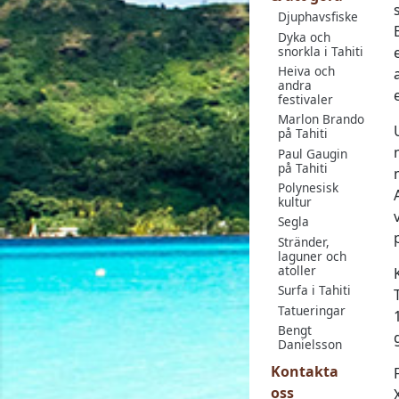
Djuphavsfiske
Dyka och
snorkla i Tahiti
Heiva och
andra
festivaler
Marlon Brando
på Tahiti
Paul Gaugin
på Tahiti
Polynesisk
kultur
Segla
Stränder,
laguner och
atoller
Surfa i Tahiti
Tatueringar
Bengt
Danielsson
Kontakta
oss