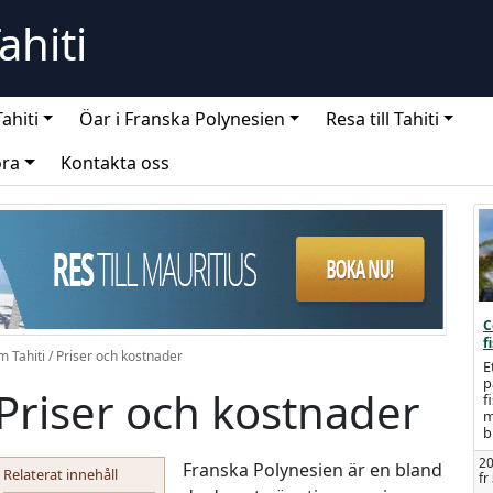
Tahiti
ahiti
Öar i Franska Polynesien
Resa till Tahiti
öra
Kontakta oss
C
f
m Tahiti
/
Priser och kostnader
E
p
Priser och kostnader
f
m
b
20
Franska Polynesien är en bland
Relaterat innehåll
fr