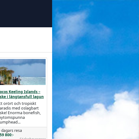
ocos Keeling Islands –
iske i längtansfull lagun
tt orört och tropiskt
aradis med oslagbart
iske! Enorma bonefish,
ytomspunna
umphead...
 dagars resa
59 800:-