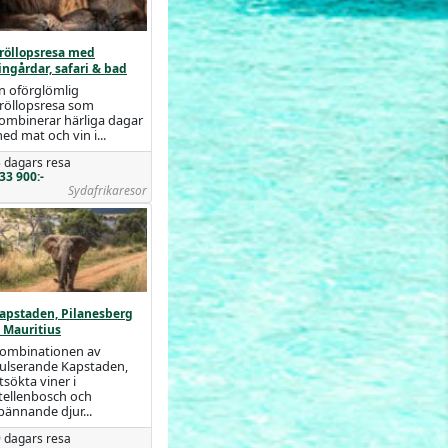
röllopsresa med
ingårdar, safari & bad
n oförglömlig
röllopsresa som
ombinerar härliga dagar
ed mat och vin i...
 dagars resa
33 900:-
Sydafrikaresor
apstaden, Pilanesberg
 Mauritius
ombinationen av
ulserande Kapstaden,
tsökta viner i
tellenbosch och
pännande djur...
 dagars resa