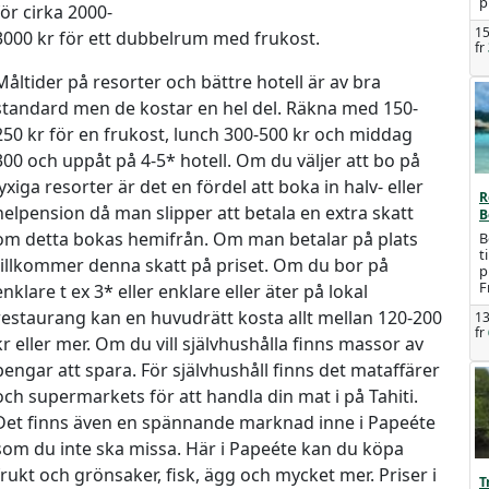
p
för cirka 2000-
15
3000 kr för ett dubbelrum med frukost.
fr
Måltider på resorter och bättre hotell är av bra
standard men de kostar en hel del. Räkna med 150-
250 kr för en frukost, lunch 300-500 kr och middag
300 och uppåt på 4-5* hotell. Om du väljer att bo på
lyxiga resorter är det en fördel att boka in halv- eller
R
helpension då man slipper att betala en extra skatt
B
om detta bokas hemifrån. Om man betalar på plats
B
t
tillkommer denna skatt på priset. Om du bor på
p
F
enklare t ex 3* eller enklare eller äter på lokal
restaurang kan en huvudrätt kosta allt mellan 120-200
13
fr
kr eller mer. Om du vill självhushålla finns massor av
pengar att spara. För självhushåll finns det mataffärer
och supermarkets för att handla din mat i på Tahiti.
Det finns även en spännande marknad inne i Papeéte
som du inte ska missa. Här i Papeéte kan du köpa
frukt och grönsaker, fisk, ägg och mycket mer. Priser i
T