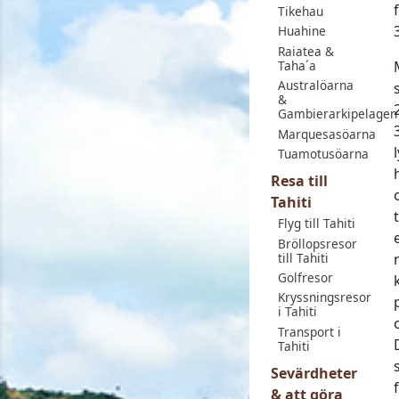
Tikehau
Huahine
Raiatea &
Taha´a
Australöarna
&
Gambierarkipelagen
Marquesasöarna
Tuamotusöarna
Resa till
Tahiti
Flyg till Tahiti
Bröllopsresor
till Tahiti
Golfresor
Kryssningsresor
i Tahiti
Transport i
Tahiti
Sevärdheter
& att göra