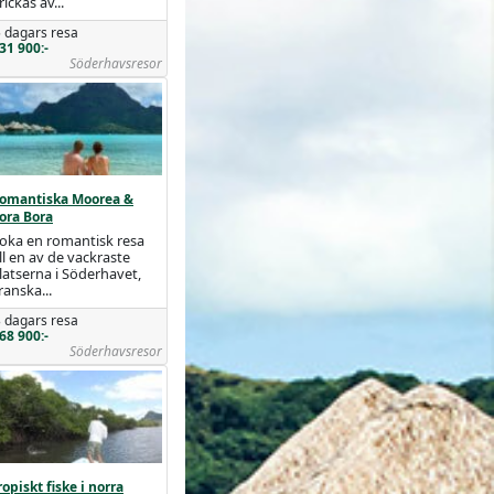
rickas av...
 dagars resa
31 900:-
Söderhavsresor
omantiska Moorea &
ora Bora
oka en romantisk resa
ill en av de vackraste
latserna i Söderhavet,
ranska...
 dagars resa
68 900:-
Söderhavsresor
ropiskt fiske i norra