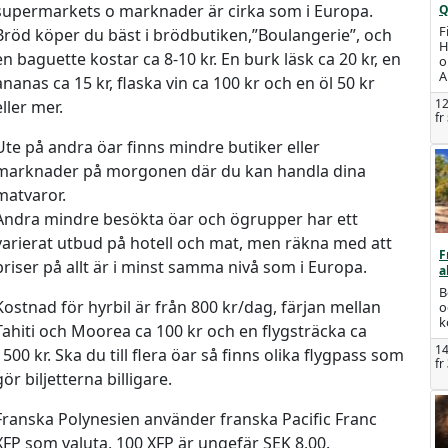
supermarkets o marknader är cirka som i Europa.
Q
F
Bröd köper du bäst i brödbutiken,”Boulangerie”, och
H
en baguette kostar ca 8-10 kr. En burk läsk ca 20 kr, en
o
A
ananas ca 15 kr, flaska vin ca 100 kr och en öl 50 kr
12
eller mer.
fr
Ute på andra öar finns mindre butiker eller
marknader på morgonen där du kan handla dina
matvaror.
Andra mindre besökta öar och ögrupper har ett
varierat utbud på hotell och mat, men räkna med att
F
priser på allt är i minst samma nivå som i Europa.
a
B
Kostnad för hyrbil är från 800 kr/dag, färjan mellan
o
k
Tahiti och Moorea ca 100 kr och en flygsträcka ca
14
1500 kr. Ska du till flera öar så finns olika flygpass som
fr
gör biljetterna billigare.
Franska Polynesien använder franska Pacific Franc
XFP som valuta, 100 XFP är ungefär SEK 8,00.