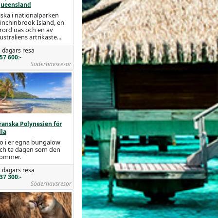
ueensland
iska i nationalparken
inchinbrook Island, en
rörd oas och en av
ustraliens artrikaste...
 dagars resa
57 600:-
Söderhavsresor
ranska Polynesien för
lla
o i er egna bungalow
ch ta dagen som den
ommer.
 dagars resa
37 300:-
Söderhavsresor