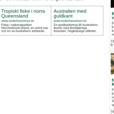
Tropiskt fiske i norra
Australien med
B
Queensland
guldkant
v
www.soderhavsresor.se
www.soderhavsresor.se
E
Fiska i nationalparken
En guldkantsresa till Australiens
b
Hinchinbrook Island, en orörd oas
ikoner med femstjärniga
k
och en av Australiens artrikaste...
boenden, högklassiga utfärder...
m
15
fr
K
&
K
p
u
S
s
19