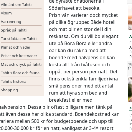
de dyraste önationerna i
Allmänt om Tahiti
Söderhavet att besöka.
Visum
Prisnivån varierar dock mycket
Vaccinering
på olika ögrupper. Både hotell
och mat blir en stor del i din
Språk på Tahiti
reskassa. Om du vill bo elegant
A
Turistfakta om Tahiti
ute på Bora Bora eller andra
E
Klimat och väder
A
öar kan du räkna med att
f
Priser och kostnader
h
boende med halvpension kan
kosta allt från tvåtusen och
Mat och dryck på Tahiti
18
fr
uppåt per person per natt. Det
Tahitis flora och fauna
finns också enkla familjedrivna
Tahitis historia
små pensioner med ett antal
Shopping
rum att hyra som bed and
breakfast eller med
halvpension. Dessa blir oftast billigare men tänk på
P
att även dessa har olika standard. Boendekostnad kan
E
r
variera mellan 500 kr för budgetboende och upp till
i
20.000-30.000 kr för en natt, vanligast är 3-4* resort
h