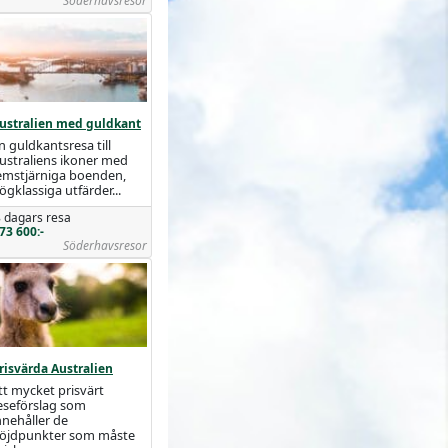
Söderhavsresor
ustralien med guldkant
n guldkantsresa till
ustraliens ikoner med
emstjärniga boenden,
ögklassiga utfärder...
 dagars resa
73 600:-
Söderhavsresor
risvärda Australien
tt mycket prisvärt
eseförslag som
nnehåller de
öjdpunkter som måste