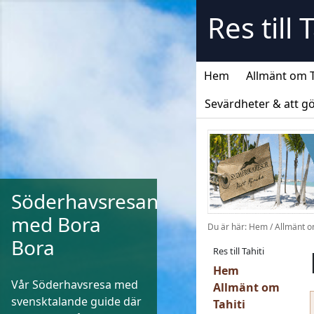
Skip
Res till 
to
content
Hem
Allmänt om T
Sevärdheter & att g
Söderhavsresan
med Bora
Du är här:
Hem
/
Allmänt o
Bora
Res till Tahiti
Hem
Vår Söderhavsresa med
Allmänt om
svensktalande guide där
Tahiti