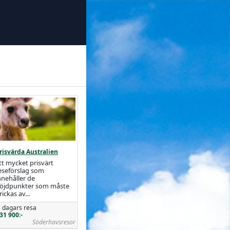
risvärda Australien
tt mycket prisvärt
eseförslag som
nnehåller de
öjdpunkter som måste
rickas av...
 dagars resa
31 900:-
Söderhavsresor