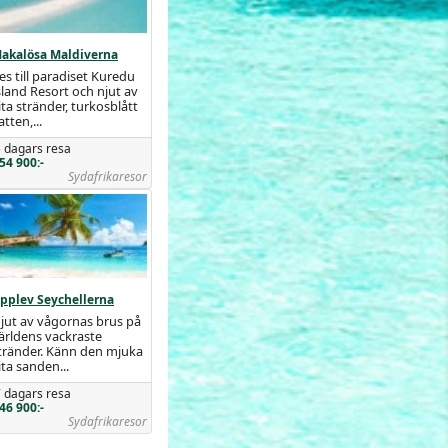
akalösa Maldiverna
es till paradiset Kuredu
sland Resort och njut av
ita stränder, turkosblått
atten,...
 dagars resa
54 900:-
Sydafrikaresor
pplev Seychellerna
jut av vågornas brus på
ärldens vackraste
tränder. Känn den mjuka
ita sanden...
 dagars resa
46 900:-
Sydafrikaresor