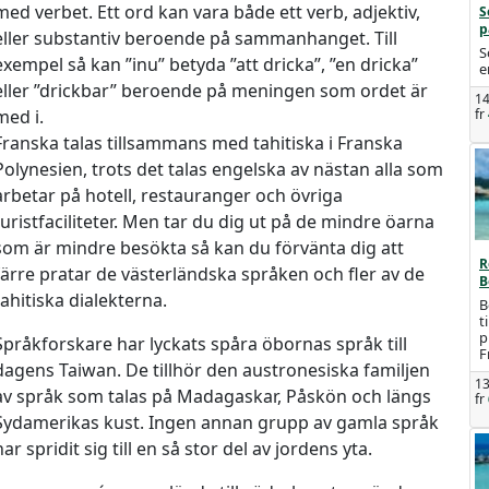
med verbet. Ett ord kan vara både ett verb, adjektiv,
S
p
eller substantiv beroende på sammanhanget. Till
S
exempel så kan ”inu” betyda ”att dricka”, ”en dricka”
e
eller ”drickbar” beroende på meningen som ordet är
14
med i.
fr
Franska talas tillsammans med tahitiska i Franska
Polynesien, trots det talas engelska av nästan alla som
arbetar på hotell, restauranger och övriga
turistfaciliteter. Men tar du dig ut på de mindre öarna
som är mindre besökta så kan du förvänta dig att
R
färre pratar de västerländska språken och fler av de
B
tahitiska dialekterna.
B
t
p
Språkforskare har lyckats spåra öbornas språk till
F
dagens Taiwan. De tillhör den austronesiska familjen
13
av språk som talas på Madagaskar, Påskön och längs
fr
Sydamerikas kust. Ingen annan grupp av gamla språk
har spridit sig till en så stor del av jordens yta.