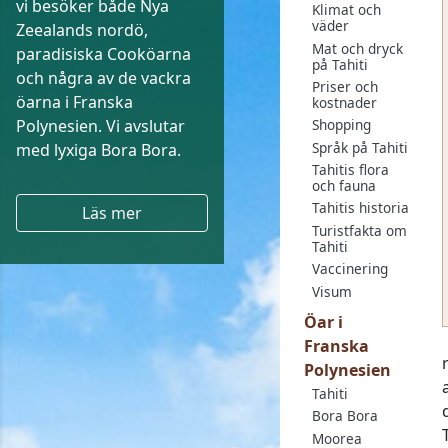
vi besöker både Nya
Klimat och
väder
Zeealands nordö,
Mat och dryck
paradisiska Cooköarna
på Tahiti
och några av de vackra
Priser och
öarna i Franska
kostnader
Polynesien. Vi avslutar
Shopping
Språk på Tahiti
med lyxiga Bora Bora.
Tahitis flora
och fauna
Tahitis historia
Läs mer
Turistfakta om
Tahiti
Vaccinering
Visum
Öar i
Franska
Polynesien
Tahiti
Bora Bora
Moorea