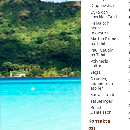
Djuphavsfiske
Dyka och
snorkla i Tahiti
Heiva och
andra
festivaler
Marlon Brando
på Tahiti
Paul Gaugin
på Tahiti
Polynesisk
kultur
Segla
Stränder,
laguner och
atoller
Surfa i Tahiti
Tatueringar
Bengt
Danielsson
Kontakta
oss