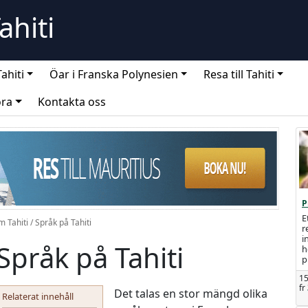
Tahiti
ahiti
Öar i Franska Polynesien
Resa till Tahiti
öra
Kontakta oss
P
E
m Tahiti
/
Språk på Tahiti
r
i
Språk på Tahiti
h
p
15
fr
Det talas en stor mängd olika
Relaterat innehåll