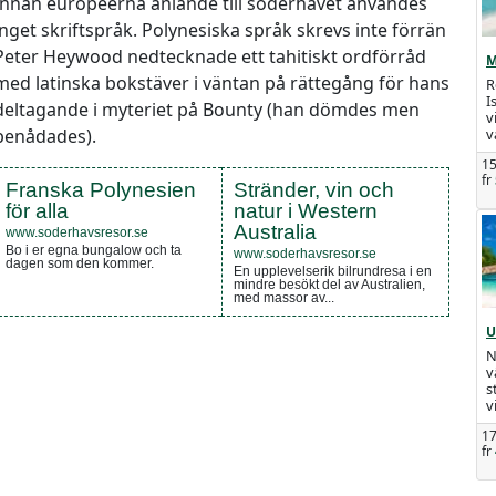
Innan européerna anlände till söderhavet användes
inget skriftspråk. Polynesiska språk skrevs inte förrän
Peter Heywood nedtecknade ett tahitiskt ordförråd
M
med latinska bokstäver i väntan på rättegång för hans
R
I
deltagande i myteriet på Bounty (han dömdes men
v
benådades).
v
15
fr
Franska Polynesien
Stränder, vin och
för alla
natur i Western
Australia
www.soderhavsresor.se
Bo i er egna bungalow och ta
www.soderhavsresor.se
dagen som den kommer.
En upplevelserik bilrundresa i en
mindre besökt del av Australien,
med massor av...
U
N
v
s
v
17
fr