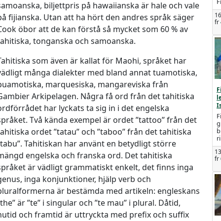
F
samoanska, biljettpris på hawaiianska är hale och vale
16
på fijianska. Utan att ha hört den andres språk säger
fr
Cook öbor att de kan förstå så mycket som 60 % av
tahitiska, tonganska och samoanska.
Tahitiska som även är kallat för Maohi, språket har
vädligt många dialekter med bland annat tuamotiska,
puamotiska, marquesiska, mangareviska från
F
Gambier Arkipelagen. Några få ord från det tahitiska
l
I
ordförrådet har lyckats ta sig in i det engelska
F
språket. Två kända exempel är ordet ”tattoo” från det
g
tahitiska ordet ”tatau” och ”taboo” från det tahitiska
b
r
”tabu”. Tahitiskan har använt en betydligt större
13
mängd engelska och franska ord. Det tahitiska
fr
språket är vädligt grammatiskt enkelt, det finns inga
genus, inga konjunktioner, hjälp verb och
pluralformerna är bestämda med artikeln: engleskans
”the” är ”te” i singular och ”te mau” i plural. Dåtid,
nutid och framtid är uttryckta med prefix och suffix