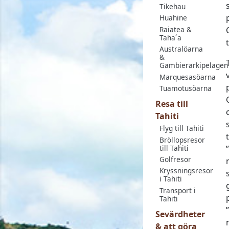
Tikehau
Huahine
Raiatea &
Taha´a
Australöarna
&
Gambierarkipelagen
Marquesasöarna
Tuamotusöarna
Resa till
Tahiti
Flyg till Tahiti
Bröllopsresor
till Tahiti
Golfresor
Kryssningsresor
i Tahiti
Transport i
Tahiti
Sevärdheter
& att göra