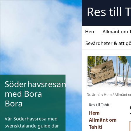
Skip
Res till 
to
content
Hem
Allmänt om T
Sevärdheter & att g
Söderhavsresan
med Bora
Du är här:
Hem
/
Allmänt o
Bora
Res till Tahiti
Hem
Vår Söderhavsresa med
Allmänt om
svensktalande guide där
Tahiti