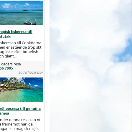
ropisk fiskeresa till
itutaki
iskeresan till Cooköarna
ed enastående tropiskt
lugfiske efter bonefish
ch giant...
 dagars resa
56 700:-
Söderhavsresor
röllopsresa till genuina
amoa
nder denna resa kan ni
e framemot härliga
agar i en magisk miljö.