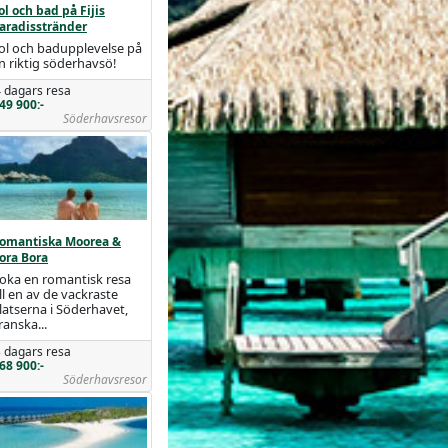
ol och bad på Fijis
aradisstränder
ol och badupplevelse på
n riktig söderhavsö!
 dagars resa
49 900:-
Söderhavsresor
omantiska Moorea &
ora Bora
oka en romantisk resa
ill en av de vackraste
latserna i Söderhavet,
ranska...
 dagars resa
68 900:-
Söderhavsresor