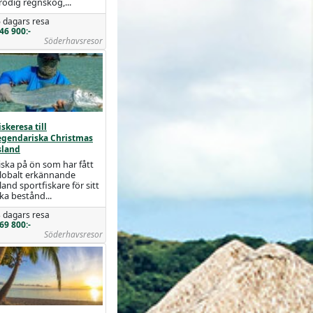
rodig regnskog,...
 dagars resa
46 900:-
Söderhavsresor
iskeresa till
egendariska Christmas
sland
iska på ön som har fått
lobalt erkännande
land sportfiskare för sitt
ika bestånd...
 dagars resa
69 800:-
Söderhavsresor