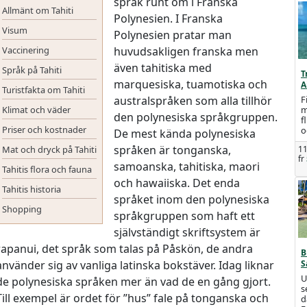
språk runt om i Franska
Allmänt om Tahiti
Polynesien. I Franska
Visum
Polynesien pratar man
Vaccinering
huvudsakligen franska men
även tahitiska med
Språk på Tahiti
T
marquesiska, tuamotiska och
A
Turistfakta om Tahiti
australspråken som alla tillhör
F
Klimat och väder
m
den polynesiska språkgruppen.
f
Priser och kostnader
o
De mest kända polynesiska
språken är tonganska,
Mat och dryck på Tahiti
11
fr
samoanska, tahitiska, maori
Tahitis flora och fauna
och hawaiiska. Det enda
Tahitis historia
språket inom den polynesiska
Shopping
språkgruppen som haft ett
självständigt skriftsystem är
rapanui, det språk som talas på Påskön, de andra
B
använder sig av vanliga latinska bokstäver. Idag liknar
S
U
de polynesiska språken mer än vad de en gång gjort.
s
Till exempel är ordet för ”hus” fale på tonganska och
d