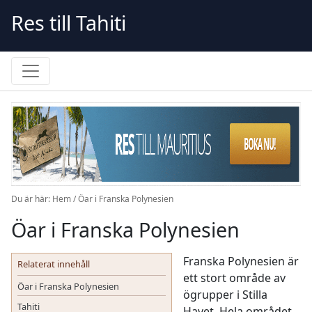
Skip
Res till Tahiti
to
content
Du är här:
Hem
/
Öar i Franska Polynesien
Öar i Franska Polynesien
Franska Polynesien är
Relaterat innehåll
ett stort område av
Öar i Franska Polynesien
ögrupper i Stilla
Tahiti
Havet. Hela området