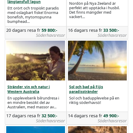
längtansfull lagun
Nordön på Nya Zeeland är
perfekt att upptäcka i husbil.
Ett orört och tropiskt paradis
Det finns mängder med
med oslagbart fiske! Enorma
vackert...
bonefish, mytomspunna
bumphead...
20 dagars resa
fr
59 800:-
16 dagars resa
fr
33 500:-
Söderhavsresor
Söderhavsresor
Stränder, vin och natur i
Sol och bad på Fijis
Western Australia
paradisstränder
En upplevelserik bilrundresa i
Sol och badupplevelse på en
en mindre besökt del av
riktig söderhavsö!
Australien, med massor av...
17 dagars resa
fr
32 500:-
14 dagars resa
fr
49 900:-
Söderhavsresor
Söderhavsresor