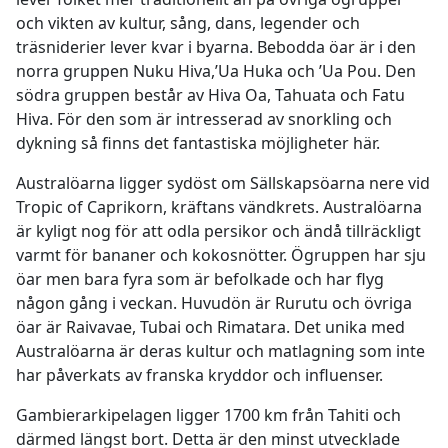
och vikten av kultur, sång, dans, legender och
träsniderier lever kvar i byarna. Bebodda öar är i den
norra gruppen Nuku Hiva,’Ua Huka och ’Ua Pou. Den
södra gruppen består av Hiva Oa, Tahuata och Fatu
Hiva. För den som är intresserad av snorkling och
dykning så finns det fantastiska möjligheter här.
Australöarna ligger sydöst om Sällskapsöarna nere vid
Tropic of Caprikorn, kräftans vändkrets. Australöarna
är kyligt nog för att odla persikor och ändå tillräckligt
varmt för bananer och kokosnötter. Ögruppen har sju
öar men bara fyra som är befolkade och har flyg
någon gång i veckan. Huvudön är Rurutu och övriga
öar är Raivavae, Tubai och Rimatara. Det unika med
Australöarna är deras kultur och matlagning som inte
har påverkats av franska kryddor och influenser.
Gambierarkipelagen ligger 1700 km från Tahiti och
därmed längst bort. Detta är den minst utvecklade