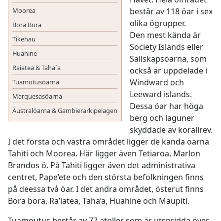
Moorea
består av 118 öar i sex
olika ögrupper.
Bora Bora
Den mest kända är
Tikehau
Society Islands eller
Huahine
Sällskapsöarna, som
Raiatea & Taha´a
också är uppdelade i
Windward och
Tuamotusöarna
Leeward islands.
Marquesasöarna
Dessa öar har höga
Australöarna & Gambierarkipelagen
berg och laguner
skyddade av korallrev.
I det första och västra området ligger de kända öarna
Tahiti och Moorea. Här ligger även Tetiaroa, Marlon
Brandos ö. På Tahiti ligger även det administrativa
centret, Pape’ete och den största befolkningen finns
på deessa två öar. I det andra området, österut finns
Bora bora, Ra’iatea, Taha’a, Huahine och Maupiti.
Tuamoutus består av 77 atoller som är utspridda över