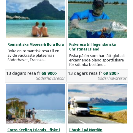
Romantiska Moorea & Bora Bora
Fiskeresa till legendariska
Christmas Island
Boka en romantisk resa till en
av de vackraste platserna i
Fiska på ön som har fått globalt
Söderhavet, Franska...
erkännande bland sportfiskare
för sitt rika bestånd...
13 dagars resa
fr
68 900:-
13 dagars resa
fr
69 800:-
Söderhavsresor
Söderhavsresor
Cocos Keeling Islands – fiske i
I husbil på Nordön