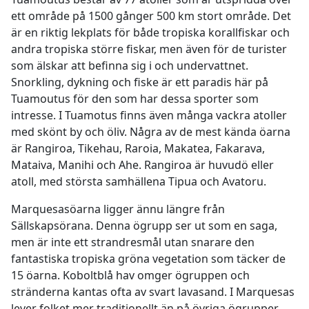
ett område på 1500 gånger 500 km stort område. Det
är en riktig lekplats för både tropiska korallfiskar och
andra tropiska större fiskar, men även för de turister
som älskar att befinna sig i och undervattnet.
Snorkling, dykning och fiske är ett paradis här på
Tuamoutus för den som har dessa sporter som
intresse. I Tuamotus finns även många vackra atoller
med skönt by och öliv. Några av de mest kända öarna
är Rangiroa, Tikehau, Raroia, Makatea, Fakarava,
Mataiva, Manihi och Ahe. Rangiroa är huvudö eller
atoll, med största samhällena Tipua och Avatoru.
Marquesasöarna ligger ännu längre från
Sällskapsörana. Denna ögrupp ser ut som en saga,
men är inte ett strandresmål utan snarare den
fantastiska tropiska gröna vegetation som täcker de
15 öarna. Koboltblå hav omger ögruppen och
stränderna kantas ofta av svart lavasand. I Marquesas
lever folket mer traditionellt än på övriga ögrupper