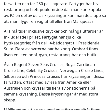
farvatten och tar 230 passagerare. Fartyget har bra
restaurang och ett poolområde där man kan koppla
av. På en del av deras kryssningar kan man dela upp så
att man flyger en väg ut till eller från Marquesas.
Alla måltider inklusive drycker och många utfärder är
inkluderade i priset. Fartyget har sju olika
hyttkategorier, från del i 4-bäddshytt till Presidential
Suite. Flera av hytterna har balkong. Ombord finns
även en liten pool, gym, restaurang, bar och butik.
Även Regent Seven Seas Cruises, Royal Carribean
Cruise Line, Celebrity Cruises, Norwegian Cruise Lines,
Silbersea och Princess Cruises har kryssningar i dessa
farvatten, oftast med avresa från Amerika eller
Australien och kryssar till flera av önationerna på
samma kryssning. Dessa kryssningar är med stora
skepp.
Möjligheten att kryssa med en större segelbåt finns