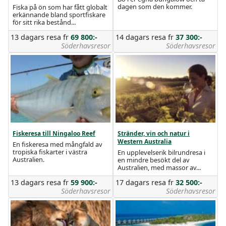
dagen som den kommer.
Fiska på ön som har fått globalt
erkännande bland sportfiskare
för sitt rika bestånd...
13 dagars resa
fr
69 800:-
14 dagars resa
fr
37 300:-
Söderhavsresor
Söderhavsresor
Fiskeresa till Ningaloo Reef
Stränder, vin och natur i
Western Australia
En fiskeresa med mångfald av
tropiska fiskarter i västra
En upplevelserik bilrundresa i
Australien.
en mindre besökt del av
Australien, med massor av...
13 dagars resa
fr
59 900:-
17 dagars resa
fr
32 500:-
Söderhavsresor
Söderhavsresor