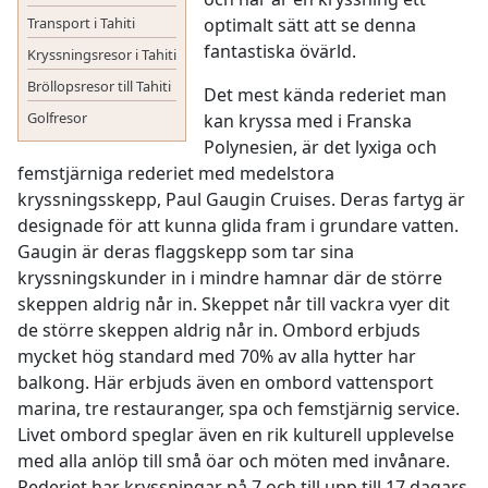
Transport i Tahiti
optimalt sätt att se denna
fantastiska övärld.
Kryssningsresor i Tahiti
Bröllopsresor till Tahiti
Det mest kända rederiet man
Golfresor
kan kryssa med i Franska
Polynesien, är det lyxiga och
femstjärniga rederiet med medelstora
kryssningsskepp, Paul Gaugin Cruises. Deras fartyg är
designade för att kunna glida fram i grundare vatten.
Gaugin är deras flaggskepp som tar sina
kryssningskunder in i mindre hamnar där de större
skeppen aldrig når in. Skeppet når till vackra vyer dit
de större skeppen aldrig når in. Ombord erbjuds
mycket hög standard med 70% av alla hytter har
balkong. Här erbjuds även en ombord vattensport
marina, tre restauranger, spa och femstjärnig service.
Livet ombord speglar även en rik kulturell upplevelse
med alla anlöp till små öar och möten med invånare.
Rederiet har kryssningar på 7 och till upp till 17 dagars