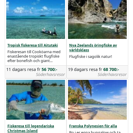
Tropisk fiskeresa till Aitutaki
Nya Zeelands öringfiske av
världsklass
Fiskeresan till Cooköarna med
enastående tropiskt flugfiske
Flugfiske i sagolik natur!
efter bonefish och giant...
11 dagars resa
fr
56 700:-
19 dagars resa
fr
68 700:-
Söderhavsresor
Söderhavsresor
Fiskeresa till legendariska
Franska Polynesien för alla
Christmas Island
Bo i er egna bungalow och ta