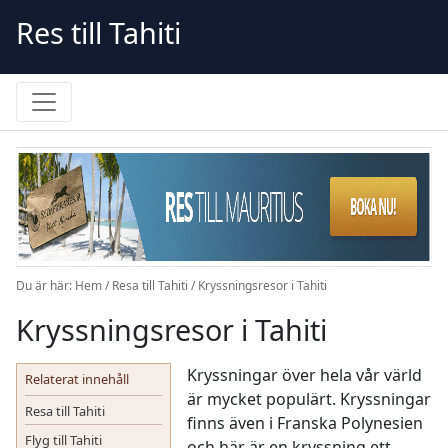
Skip
Res till Tahiti
to
content
Du är här:
Hem
/
Resa till Tahiti
/
Kryssningsresor i Tahiti
Kryssningsresor i Tahiti
Kryssningar över hela vår värld
Relaterat innehåll
är mycket populärt. Kryssningar
Resa till Tahiti
finns även i Franska Polynesien
Flyg till Tahiti
och här är en kryssning ett