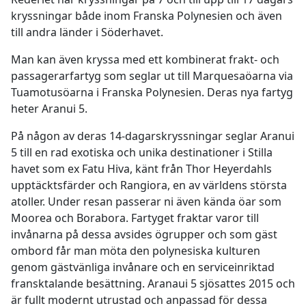
kryssningar både inom Franska Polynesien och även
till andra länder i Söderhavet.
Man kan även kryssa med ett kombinerat frakt- och
passagerarfartyg som seglar ut till Marquesaöarna via
Tuamotusöarna i Franska Polynesien. Deras nya fartyg
heter Aranui 5.
På någon av deras 14-dagarskryssningar seglar Aranui
5 till en rad exotiska och unika destinationer i Stilla
havet som ex Fatu Hiva, känt från Thor Heyerdahls
upptäcktsfärder och Rangiora, en av världens största
atoller. Under resan passerar ni även kända öar som
Moorea och Borabora. Fartyget fraktar varor till
invånarna på dessa avsides ögrupper och som gäst
ombord får man möta den polynesiska kulturen
genom gästvänliga invånare och en serviceinriktad
fransktalande besättning. Aranaui 5 sjösattes 2015 och
är fullt modernt utrustad och anpassad för dessa