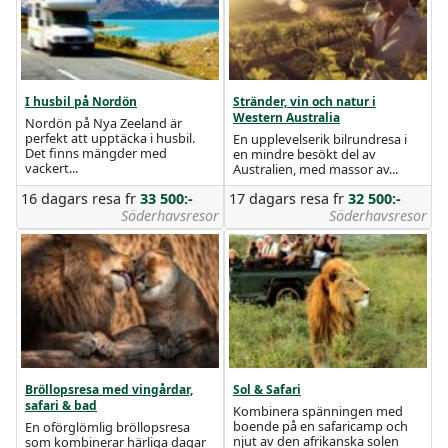
I husbil på Nordön
Stränder, vin och natur i
Western Australia
Nordön på Nya Zeeland är
perfekt att upptäcka i husbil.
En upplevelserik bilrundresa i
Det finns mängder med
en mindre besökt del av
vackert...
Australien, med massor av...
16 dagars resa
fr
33 500:-
17 dagars resa
fr
32 500:-
Söderhavsresor
Söderhavsresor
Bröllopsresa med vingårdar,
Sol & Safari
safari & bad
Kombinera spänningen med
boende på en safaricamp och
En oförglömlig bröllopsresa
njut av den afrikanska solen
som kombinerar härliga dagar