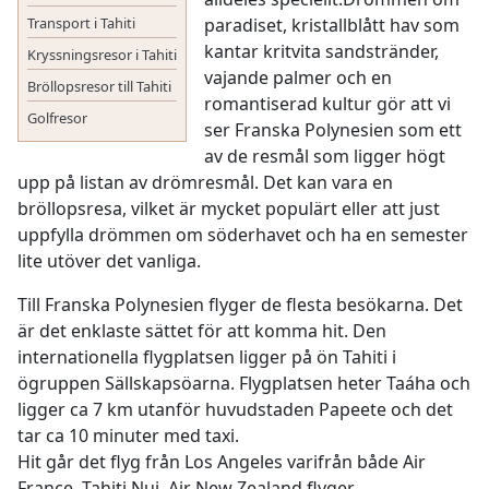
Transport i Tahiti
paradiset, kristallblått hav som
kantar kritvita sandstränder,
Kryssningsresor i Tahiti
vajande palmer och en
Bröllopsresor till Tahiti
romantiserad kultur gör att vi
Golfresor
ser Franska Polynesien som ett
av de resmål som ligger högt
upp på listan av drömresmål. Det kan vara en
bröllopsresa, vilket är mycket populärt eller att just
uppfylla drömmen om söderhavet och ha en semester
lite utöver det vanliga.
Till Franska Polynesien flyger de flesta besökarna. Det
är det enklaste sättet för att komma hit. Den
internationella flygplatsen ligger på ön Tahiti i
ögruppen Sällskapsöarna. Flygplatsen heter Taáha och
ligger ca 7 km utanför huvudstaden Papeete och det
tar ca 10 minuter med taxi.
Hit går det flyg från Los Angeles varifrån både Air
France, Tahiti Nui, Air New Zealand flyger.