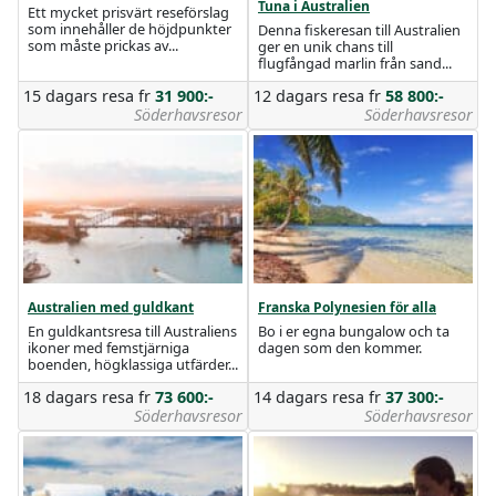
Tuna i Australien
Ett mycket prisvärt reseförslag
som innehåller de höjdpunkter
Denna fiskeresan till Australien
som måste prickas av...
ger en unik chans till
flugfångad marlin från sand...
15 dagars resa
fr
31 900:-
12 dagars resa
fr
58 800:-
Söderhavsresor
Söderhavsresor
Australien med guldkant
Franska Polynesien för alla
En guldkantsresa till Australiens
Bo i er egna bungalow och ta
ikoner med femstjärniga
dagen som den kommer.
boenden, högklassiga utfärder...
18 dagars resa
fr
73 600:-
14 dagars resa
fr
37 300:-
Söderhavsresor
Söderhavsresor